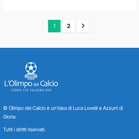
Paginazione
1
2
degli
articoli
© Olimpo del Calcio è un'idea di Luca Lovelli e Azzurri di
Gloria.
Tutti i diritti riservati.